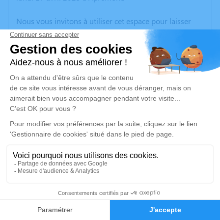
Nous vous invitons à utiliser cet espace pour laisser
vos condoléances, partager des photos souvenirs, une
anecdote ou exprimer vos pensées à travers des
poèmes ou des textes. Cet endroit est un lieu
d'expression dédié à honorer la mémoire de Robert
GAUVRIT.
Un service de plantation d’arbre hommage est
disponible ici
.
Je rends hommage
Cérémonie religieuse
vendredi 21 avril 2023 à 10h30
2
Église d'Apremont
85220 Apremont
Faire-part
Hommages