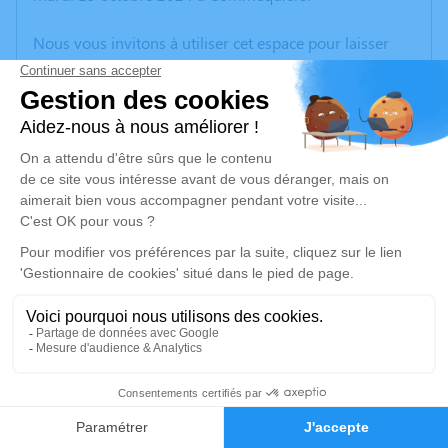
Nous vous invitons à utiliser cet espace pour laisser
vos condoléances, partager des photos souvenirs, une
anecdote ou exprimer vos pensées à travers des
poèmes ou des textes. Cet endroit est un lieu
d'expression dédié à honorer la mémoire de Robert
GUERINEAU.
Un service de plantation d’arbre hommage est
disponible ici
.
Je rends hommage
Cérémonie religieuse
samedi 19 octobre 2024 à 15h00
4
Eglise Notre-Dame de l'Assomption de Coëx
2, Rue du Val
Faire-part
Hommages
85220 Coëx