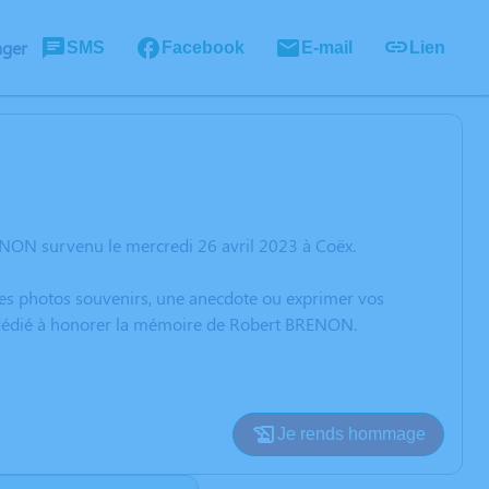
ager
SMS
Facebook
E-mail
Lien
ENON survenu le mercredi 26 avril 2023 à Coëx.
 des photos souvenirs, une anecdote ou exprimer vos
n dédié à honorer la mémoire de Robert BRENON.
Je rends hommage