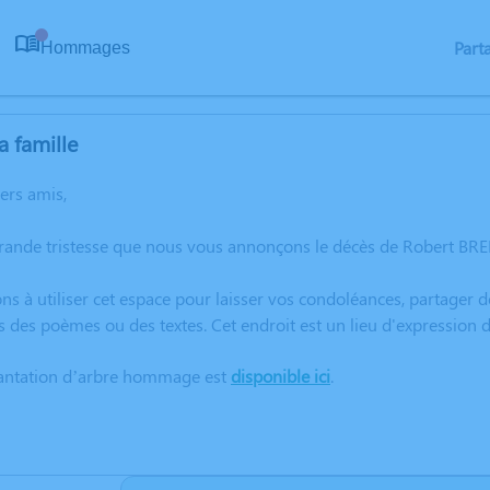
Part
Hommages
0
a famille
hers amis,
grande tristesse que nous vous annonçons le décès de Robert BR
ns à utiliser cet espace pour laisser vos condoléances, partager
s des poèmes ou des textes. Cet endroit est un lieu d'expressio
lantation d’arbre hommage est
disponible ici
.