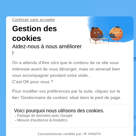
Déroulé de
Le samedi 
Église, 852