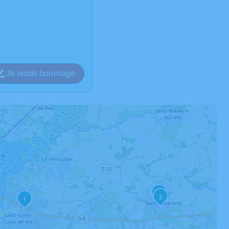
Je rends hommage
3
2
1