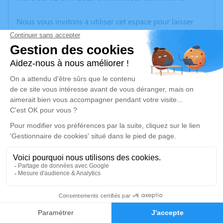
Nous vous invitons à utiliser cet espace pour laisser
vos condoléances, partager des photos souvenirs, une
anecdote ou exprimer vos pensées à travers des
poèmes ou des textes. Cet endroit est un lieu
d'expression dédié à honorer la mémoire de Robert
VRIGNAUD.
Un service de plantation d’arbre hommage est
disponible ici
.
Je rends hommage
Cérémonie religieuse
lundi 07 avril 2025 à 10h30
1
Église de Saint-Révérend
85220 Saint-Révérend
Faire-part
Hommages