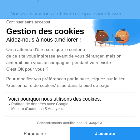
Nous vous invitons à utiliser cet espace pour laisser
vos condoléances, partager des photos souvenirs, une
anecdote ou exprimer vos pensées à travers des
poèmes ou des textes. Cet endroit est un lieu
d'expression dédié à honorer la mémoire de Roland
CHOTEAU.
Un service de plantation d’arbre hommage est
disponible ici
.
Je rends hommage
Cérémonie religieuse
mardi 06 février 2024 à 11h00
3
Eglise Notre-Dame de l'Assomption de Coëx
2, Rue du Val
Faire-part
Hommages
85220 Coëx