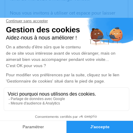
Nous vous invitons à utiliser cet espace pour laisser
vos condoléances, partager des photos souvenirs, une
anecdote ou exprimer vos pensées à travers des
poèmes ou des textes. Cet endroit est un lieu
d'expression dédié à honorer la mémoire de Rosa
PORRETTA.
Un service de plantation d’arbre hommage est
disponible ici
.
Je rends hommage
Cérémonie religieuse
vendredi 22 mai 2026 à 14h30
2
Eglise Notre-Dame de l'Assomption de Coëx
2, Rue du Val
Faire-part
Hommages
85220 Coëx