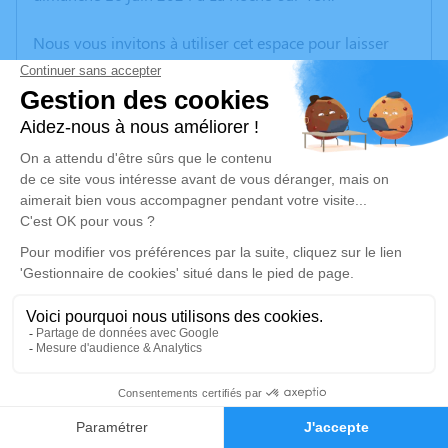
Nous vous invitons à utiliser cet espace pour laisser
vos condoléances, partager des photos souvenirs, une
anecdote ou exprimer vos pensées à travers des
poèmes ou des textes. Cet endroit est un lieu
d'expression dédié à honorer la mémoire de Serge
CLERC.
Un service de plantation d’arbre hommage est
disponible ici
.
Je rends hommage
Cérémonie civile
jeudi 20 juin 2024 à 13h30
2
Crématorium de Challans
27 Chemin des Bretellières
Faire-part
Hommages
85300 Challans