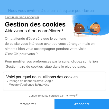
Nous vous invitons à utiliser cet espace pour laisser
vos condoléances, partager des photos souvenirs, une
anecdote ou exprimer vos pensées à travers des
poèmes ou des textes. Cet endroit est un lieu
d'expression dédié à honorer la mémoire d’Yves
CHOPIN.
Un service de plantation d’arbre hommage est
disponible ici
.
Je rends hommage
Cérémonie religieuse
vendredi 04 juillet 2025 à 11h00
1
Église de Givrand
9 bis, rue du Bourg
Faire-part
Hommages
85800 Givrand