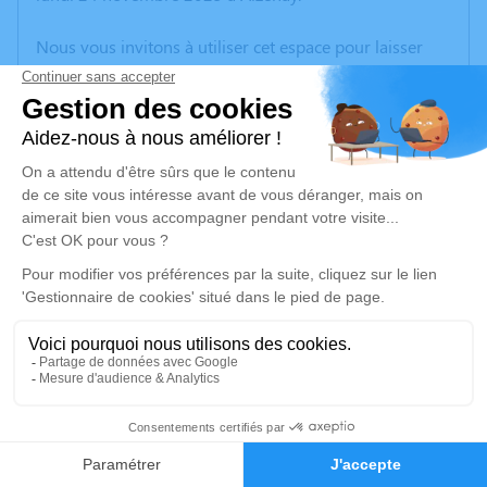
Nous vous invitons à utiliser cet espace pour laisser
vos condoléances, partager des photos souvenirs, une
anecdote ou exprimer vos pensées à travers des
poèmes ou des textes. Cet endroit est un lieu
d'expression dédié à honorer la mémoire d’Yvonnick
BARANGER.
Un service de plantation d’arbre hommage est
disponible ici
.
Je rends hommage
Cérémonie religieuse
jeudi 27 novembre 2025 à 10h30
7
Église d'Apremont
85220 Apremont
Faire-part
Hommages